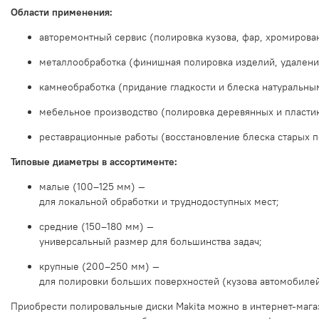
Области
применения:
авторемонтный
сервис
(полировка
кузова,
фар,
хромирова
металлообработка
(финишная
полировка
изделий,
удален
камнеобработка
(придание
гладкости
и
блеска
натуральны
мебельное
производство
(полировка
деревянных
и
пласти
реставрационные
работы
(восстановление
блеска
старых
п
Типовые
диаметры
в
ассортименте:
малые
(100–125
мм)
—
для
локальной
обработки
и
труднодоступных
мест;
средние
(150–180
мм)
—
универсальный
размер
для
большинства
задач;
крупные
(200–250
мм)
—
для
полировки
больших
поверхностей
(кузова
автомобилей
Приобрести
полировальные
диски
Makita
можно
в
интернет‑мага