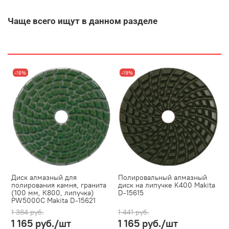
Чаще всего ищут в данном разделе
-16%
-19%
Диск алмазный для
Полировальный алмазный
полирования камня, гранита
диск на липучке K400 Makita
(100 мм, К800, липучка)
D-15615
PW5000C Makita D-15621
1 384 руб.
1 441 руб.
1 165 руб.
/шт
1 165 руб.
/шт