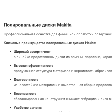
Полировальные
диски
Makita
Профессиональная
оснастка
для
финишной
обработки
поверхнос
Ключевые
преимущества
полировальных
дисков
Makita:
Широкий
ассортимент
—
в
линейке
представлены
диски
из
овчины,
поролона,
корал
Высокая
эффективность
—
продуманная
структура
материала
и
зернистость
абразивов
Долговечность
—
износостойкие
материалы
и
качественная
сборка
продлева
Безопасность
—
сбалансированная
конструкция
снижает
вибрацию
и
риск
в
Удобство
замены
—