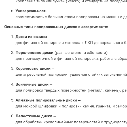
крепления
типа
«липучка»
(Velcro)
и
стандартные
посадоч
Универсальность
—
совместимость
с
большинством
полировальных
машин
и
д
Основные
типы
полировальных
дисков
в
ассортименте:
Диски
из
овчины
—
для
финишной
полировки
металла
и
ЛКП
до
зеркального
б
Поролоновые
диски
(разные
степени
жёсткости)
—
для
промежуточной
и
финишной
полировки,
работы
с
абра
Коралловые
диски
—
для
агрессивной
полировки,
удаления
стойких
загрязнений
Войлочные
диски
—
для
полировки
твёрдых
поверхностей
(металл,
камень),
ра
Алмазные
полировальные
диски
—
для
мокрой
шлифовки
и
полировки
камня,
гранита,
мрамор
Лепестковые
диски
—
для
обработки
криволинейных
поверхностей
и
труднодост