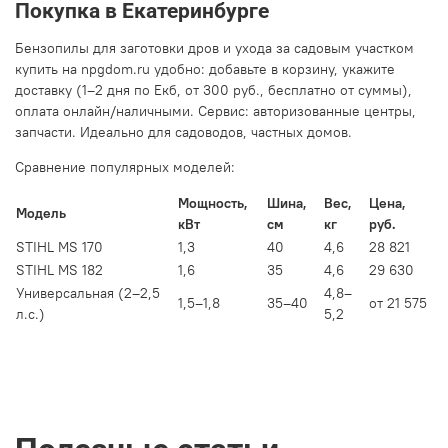
Покупка в Екатеринбурге
Бензопилы для заготовки дров и ухода за садовым участком
купить на npgdom.ru удобно: добавьте в корзину, укажите
доставку (1–2 дня по Екб, от 300 руб., бесплатно от суммы),
оплата онлайн/наличными. Сервис: авторизованные центры,
запчасти. Идеально для садоводов, частных домов.
Сравнение популярных моделей:
Мощность,
Шина,
Вес,
Цена,
Модель
кВт
см
кг
руб.
STIHL MS 170
1,3
40
4,6
28 821
STIHL MS 182
1,6
35
4,6
29 630
Универсальная (2–2,5
4,8–
1,5–1,8
35–40
от 21 575
л.с.)
5,2