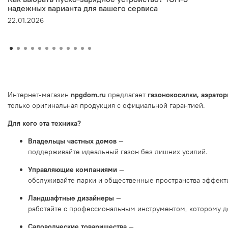
надежных варианта для вашего сервиса
22.01.2026
Интернет‑магазин
npgdom.ru
предлагает
газонокосилки,
аэрато
только
оригинальная
продукция
с
официальной
гарантией.
Для
кого
эта
техника?
Владельцы
частных
домов
—
поддерживайте
идеальный
газон
без
лишних
усилий.
Управляющие
компаниями
—
обслуживайте
парки
и
общественные
пространства
эффект
Ландшафтные
дизайнеры
—
работайте
с
профессиональным
инструментом,
которому
д
Садоводческие
товарищества
—