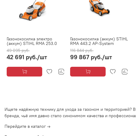
Газонокосилка электро
Газонокосилка (аккум) STIHL
(аккум) STIHL RMA 253.0
RMA 443.2 AP-System
49 095 руб.
116 844 руб.
42 691 руб.
/шт
99 867 руб.
/шт
Ищете
надёжную
технику
для
ухода
за
газоном
и
территорией?
В
бренда,
чьё
имя
давно
стало
синонимом
качества
и
профессиона
Перейдите
в
каталог
→