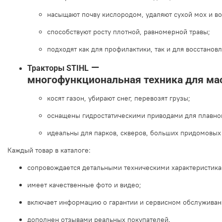
насыщают
почву
кислородом,
удаляют
сухой
мох
и
во
способствуют
росту
плотной,
равномерной
травы;
подходят
как
для
профилактики,
так
и
для
восстанов
—
Тракторы
STIHL
многофункциональная
техника
для
ма
косят
газон,
убирают
снег,
перевозят
грузы;
оснащены
гидростатическими
приводами
для
плавно
идеальны
для
парков,
скверов,
больших
придомовых
Каждый
товар
в
каталоге:
сопровождается
детальными
техническими
характеристика
имеет
качественные
фото
и
видео;
включает
информацию
о
гарантии
и
сервисном
обслуживан
дополнен
отзывами
реальных
покупателей.