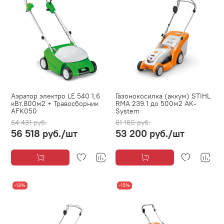
Аэратор электро LE 540 1,6
Газонокосилка (аккум) STIHL
кВт.800м2 + Травосборник
RMA 239.1 до 500м2 AK-
AFK050
System
64 431 руб.
61 180 руб.
56 518 руб.
/шт
53 200 руб.
/шт
-13%
-15%