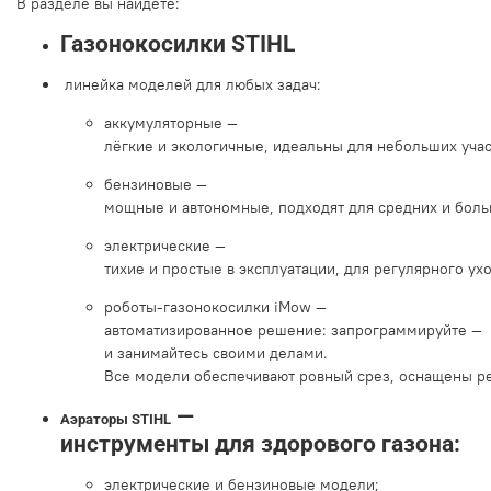
В
разделе
вы
найдёте:
Газонокосилки
STIHL
линейка
моделей
для
любых
задач:
аккумуляторные
—
лёгкие
и
экологичные,
идеальны
для
небольших
учас
бензиновые
—
мощные
и
автономные,
подходят
для
средних
и
боль
электрические
—
тихие
и
простые
в
эксплуатации,
для
регулярного
ухо
роботы‑газонокосилки
iMow
—
автоматизированное
решение:
запрограммируйте
—
и
занимайтесь
своими
делами.
Все
модели
обеспечивают
ровный
срез,
оснащены
р
—
Аэраторы
STIHL
инструменты
для
здорового
газона:
электрические
и
бензиновые
модели;