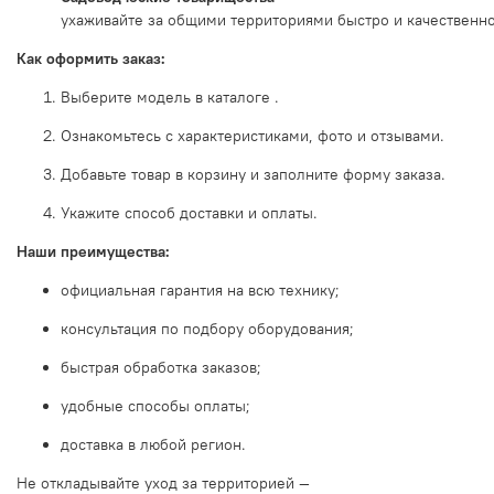
ухаживайте
за
общими
территориями
быстро
и
качественно
Как
оформить
заказ:
Выберите
модель
в
каталоге
.
Ознакомьтесь
с
характеристиками,
фото
и
отзывами.
Добавьте
товар
в
корзину
и
заполните
форму
заказа.
Укажите
способ
доставки
и
оплаты.
Наши
преимущества:
официальная
гарантия
на
всю
технику;
консультация
по
подбору
оборудования;
быстрая
обработка
заказов;
удобные
способы
оплаты;
доставка
в
любой
регион.
Не
откладывайте
уход
за
территорией
—