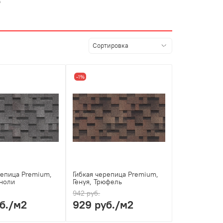
е
-1%
репица Premium,
Гибкая черепица Premium,
нноли
Генуя, Трюфель
942 руб.
б.
/м2
929 руб.
/м2