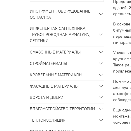
Представ
зданий. 
ИНСТРУМЕНТ, ОБОРУДОВАНИЕ,
средизем
ОСНАСТКА
В основе
ИНЖЕНЕРНАЯ САНТЕХНИКА,
битумным
ТРУБОПРОВОДНАЯ АРМАТУРА,
перепада
СЕПТИКИ
минераль
СМАЗОЧНЫЕ МАТЕРИАЛЫ
Уникальн
крупнофо
СТРОЙМАТЕРИАЛЫ
Такое ре
привлека
КРОВЕЛЬНЫЕ МАТЕРИАЛЫ
Помимо э
ФАСАДНЫЕ МАТЕРИАЛЫ
эксплуат
атмосфер
ВОРОТА И ДВЕРИ
соблюден
БЛАГОУСТРОЙСТВО ТЕРРИТОРИИ
Еще одни
монтажа.
ТЕПЛОИЗОЛЯЦИЯ
ускоряет