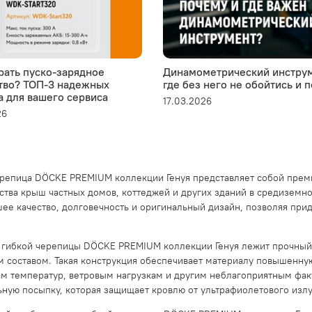
рать пуско-зарядное
Динамометрический инструм
тво? ТОП-3 надежных
где без него не обойтись и 
а для вашего сервиса
17.03.2026
26
ерепица DÖCKE PREMIUM коллекции Генуя представляет собой прем
ства крыш частных домов, коттеджей и других зданий в средиземно
ее качество, долговечность и оригинальный дизайн, позволяя пр
 гибкой черепицы DÖCKE PREMIUM коллекции Генуя лежит прочный
 составом. Такая конструкция обеспечивает материалу повышенную
м температур, ветровым нагрузкам и другим неблагоприятным фак
ную посыпку, которая защищает кровлю от ультрафиолетового изл