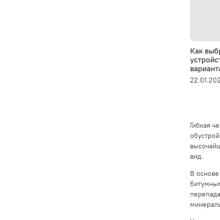
Как выб
устройс
вариант
22.01.20
Гибкая ч
обустрой
высочайш
вид.
В основе
битумным
перепада
минераль