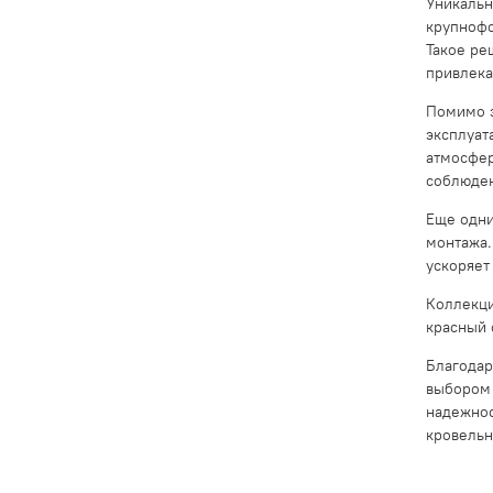
Уникальн
крупнофо
Такое ре
привлека
Помимо э
эксплуат
атмосфер
соблюден
Еще одни
монтажа.
ускоряет
Коллекци
красный 
Благодар
выбором 
надежнос
кровельн