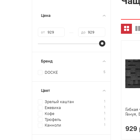
Чащ
Цена
—
от
до
Бренд
5
DOCKE
Цвет
1
Зрелый каштан
1
Ежевика
Гибкая
1
Кофе
Генуя,
1
Трюфель
1
Канноли
929 