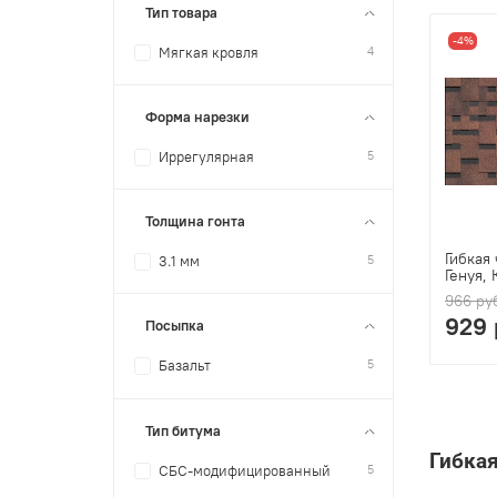
Тип товара
-4%
4
Мягкая кровля
Форма нарезки
5
Иррегулярная
Толщина гонта
Гибкая
5
3.1 мм
Генуя,
966 ру
929 
Посыпка
5
Базальт
Тип битума
Гибка
5
СБС-модифицированный