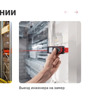
нии
Выезд инженера на замер
Комплект