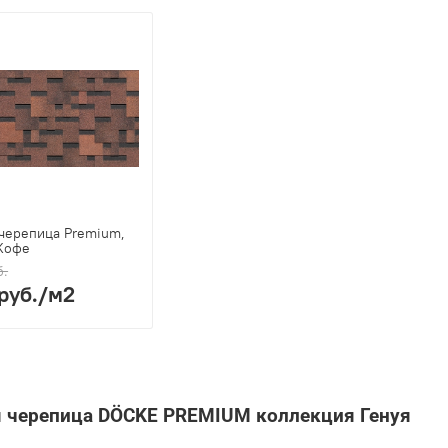
 черепица Premium,
 Кофе
б.
руб.
/м2
я черепица DÖCKE PREMIUM коллекция Генуя