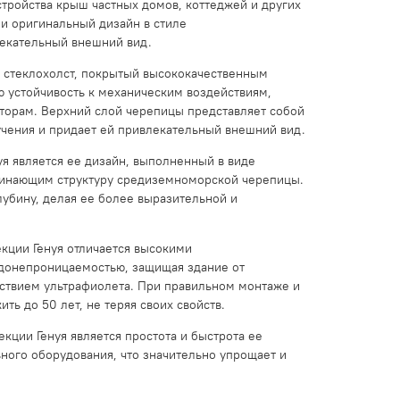
тройства крыш частных домов, коттеджей и других
 и оригинальный дизайн в стиле
лекательный внешний вид.
 стеклохолст, покрытый высококачественным
 устойчивость к механическим воздействиям,
торам. Верхний слой черепицы представляет собой
учения и придает ей привлекательный внешний вид.
 является ее дизайн, выполненный в виде
инающим структуру средиземноморской черепицы.
убину, делая ее более выразительной и
кции Генуя отличается высокими
одонепроницаемостью, защищая здание от
йствием ультрафиолета. При правильном монтаже и
ь до 50 лет, не теряя своих свойств.
ии Генуя является простота и быстрота ее
ного оборудования, что значительно упрощает и