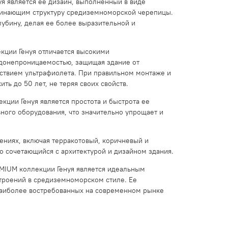
 является ее дизайн, выполненный в виде
инающим структуру средиземноморской черепицы.
убину, делая ее более выразительной и
кции Генуя отличается высокими
одонепроницаемостью, защищая здание от
йствием ультрафиолета. При правильном монтаже и
ь до 50 лет, не теряя своих свойств.
ии Генуя является простота и быстрота ее
ного оборудования, что значительно упрощает и
ениях, включая терракотовый, коричневый и
о сочетающийся с архитектурой и дизайном здания.
MIUM коллекции Генуя является идеальным
строений в средиземноморском стиле. Ее
 наиболее востребованных на современном рынке