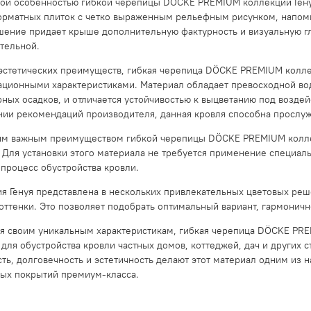
ой особенностью гибкой черепицы DÖCKE PREMIUM коллекции Генуя
рматных плиток с четко выраженным рельефным рисунком, напом
шение придает крыше дополнительную фактурность и визуальную гл
тельной.
стетических преимуществ, гибкая черепица DÖCKE PREMIUM колле
ационными характеристиками. Материал обладает превосходной в
ных осадков, и отличается устойчивостью к выцветанию под возде
ии рекомендаций производителя, данная кровля способна прослужит
м важным преимуществом гибкой черепицы DÖCKE PREMIUM коллекц
 Для установки этого материала не требуется применение специаль
 процесс обустройства кровли.
я Генуя представлена в нескольких привлекательных цветовых реш
оттенки. Это позволяет подобрать оптимальный вариант, гармоничн
я своим уникальным характеристикам, гибкая черепица DÖCKE PRE
для обустройства кровли частных домов, коттеджей, дач и других 
ть, долговечность и эстетичность делают этот материал одним из
ых покрытий премиум-класса.