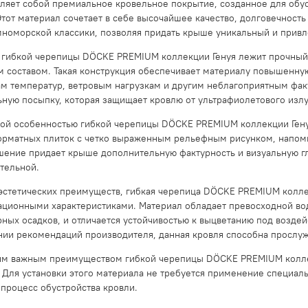
ляет собой премиальное кровельное покрытие, созданное для обус
Этот материал сочетает в себе высочайшее качество, долговечность
номорской классики, позволяя придать крыше уникальный и прив
 гибкой черепицы DÖCKE PREMIUM коллекции Генуя лежит прочный
 составом. Такая конструкция обеспечивает материалу повышенную
м температур, ветровым нагрузкам и другим неблагоприятным фак
ную посыпку, которая защищает кровлю от ультрафиолетового изл
ой особенностью гибкой черепицы DÖCKE PREMIUM коллекции Генуя
рматных плиток с четко выраженным рельефным рисунком, напом
шение придает крыше дополнительную фактурность и визуальную гл
тельной.
стетических преимуществ, гибкая черепица DÖCKE PREMIUM колле
ационными характеристиками. Материал обладает превосходной в
ных осадков, и отличается устойчивостью к выцветанию под возде
ии рекомендаций производителя, данная кровля способна прослужит
м важным преимуществом гибкой черепицы DÖCKE PREMIUM коллекц
 Для установки этого материала не требуется применение специаль
 процесс обустройства кровли.