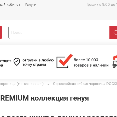
ный кабинет
Услуги
График с 9:00 до 
 черепица (мягкая кровля)
Однослойная гибкая черепица DOCK
PREMIUM коллекция генуя