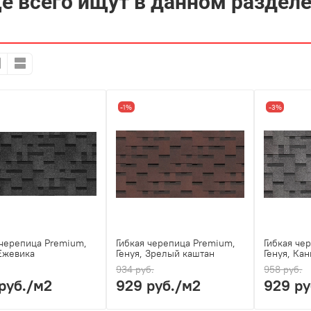
е всего ищут в данном раздел
-1%
-3%
 черепица Premium,
Гибкая черепица Premium,
Гибкая че
 Ежевика
Генуя, Зрелый каштан
Генуя, Ка
934 руб.
958 руб.
руб.
/м2
929 руб.
/м2
929 ру