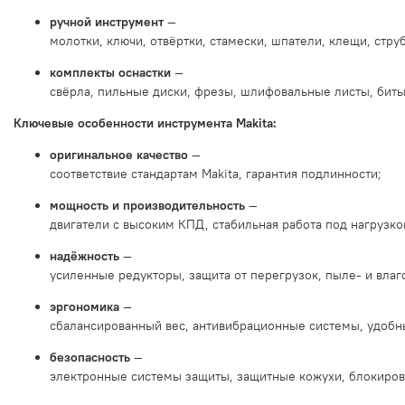
ручной
инструмент
—
молотки,
ключи,
отвёртки,
стамески,
шпатели,
клещи,
стру
комплекты
оснастки
—
свёрла,
пильные
диски,
фрезы,
шлифовальные
листы,
бит
Ключевые
особенности
инструмента
Makita:
оригинальное
качество
—
соответствие
стандартам
Makita,
гарантия
подлинности;
мощность
и
производительность
—
двигатели
с
высоким
КПД,
стабильная
работа
под
нагрузко
надёжность
—
усиленные
редукторы,
защита
от
перегрузок,
пыле‑
и
влаг
эргономика
—
сбалансированный
вес,
антивибрационные
системы,
удобн
безопасность
—
электронные
системы
защиты,
защитные
кожухи,
блокиров