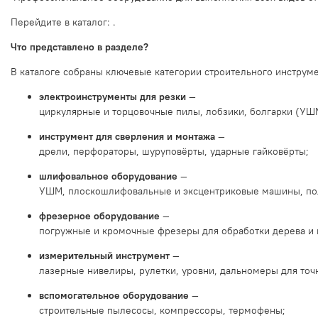
Перейдите
в
каталог:
.
Что
представлено
в
разделе?
В
каталоге
собраны
ключевые
категории
строительного
инструм
электроинструменты
для
резки
—
циркулярные
и
торцовочные
пилы,
лобзики,
болгарки
(УШ
инструмент
для
сверления
и
монтажа
—
дрели,
перфораторы,
шуруповёрты,
ударные
гайковёрты;
шлифовальное
оборудование
—
УШМ,
плоскошлифовальные
и
эксцентриковые
машины,
по
фрезерное
оборудование
—
погружные
и
кромочные
фрезеры
для
обработки
дерева
и
измерительный
инструмент
—
лазерные
нивелиры,
рулетки,
уровни,
дальномеры
для
точ
вспомогательное
оборудование
—
строительные
пылесосы,
компрессоры,
термофены;