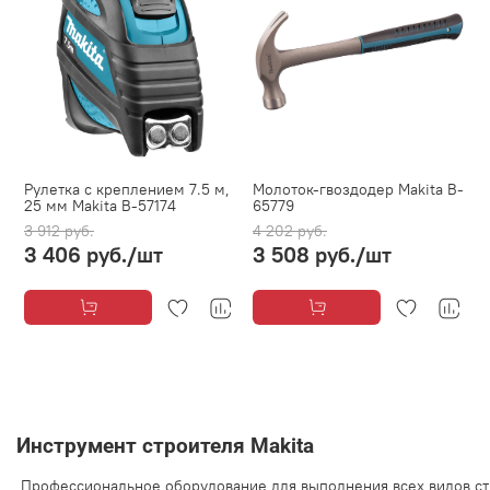
Рулетка с креплением 7.5 м,
Молоток-гвоздодер Makita B-
25 мм Makita B-57174
65779
3 912 руб.
4 202 руб.
3 406 руб.
/шт
3 508 руб.
/шт
Инструмент
строителя
Makita
Профессиональное
оборудование
для
выполнения
всех
видов
с