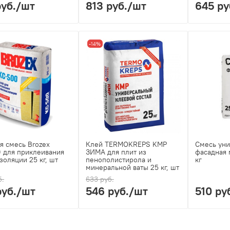
руб.
/шт
813 руб.
/шт
645 ру
-14%
я смесь Brozex
Клей TERMOKREPS KMP
Смесь уни
 для приклеивания
ЗИМА для плит из
фасадная 
золяции 25 кг, шт
пенополистирола и
кг
минеральной ваты 25 кг, шт
б.
633 руб.
руб.
/шт
546 руб.
/шт
510 ру