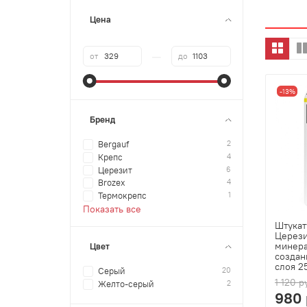
Цена
—
от
до
-13%
Бренд
2
Bergauf
4
Крепс
6
Церезит
4
Brozex
1
Термокрепс
Показать все
Штукат
Церези
минера
Цвет
создан
слоя 25
20
Серый
1 120 р
2
Желто-серый
980 