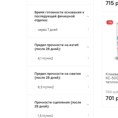
715 
Время готовности основания к
последующей финишной
отделке:
-7%
1
через 7 дней
Предел прочности на изгиб
(после 28 дней):
1
4,1 Н/мм2
Предел прочности на сжатие
Клеева
(после 28 дней):
КС-500
теплои
1
8,5 Н/мм2
750 ру
701 
Прочности сцепления (после
28 дней):
1
1,5 Н/мм2