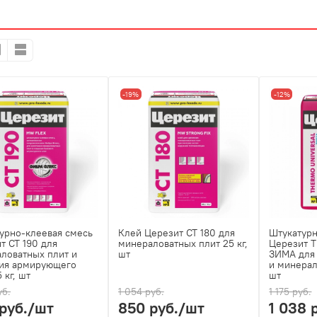
-19%
-12%
урно-клеевая смесь
Клей Церезит CT 180 для
Штукатурн
т CT 190 для
минераловатных плит 25 кг,
Церезит T
ловатных плит и
шт
ЗИМА для
ия армирующего
и минерал
 кг, шт
шт
уб.
1 054 руб.
1 175 руб.
руб.
/шт
850 руб.
/шт
1 038 