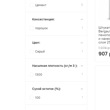
2
Цемент
Консистенция:
Штукат
1
порошок
Bergauf
пенопо
и нане
слоя 25
Цвет:
1 074 р
1
Серый
907 
Насыпная плотность (кг/м 3 ):
1
1300
Сухой остаток (%):
1
100