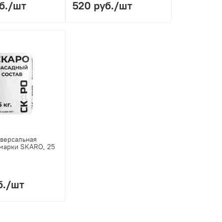
б.
/шт
520 руб.
/шт
версальная
марки SKARO, 25
б.
/шт