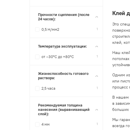
Клей 
Прочности сцепления (после
24 часов):
Это спец
1
0,5 Н/мм2
поверхно
строител
клей, ко
Температура эксплуатации:
Наш клей
1
от –30°C до +80°С
потолках
устойчив
Жизнеспособность готового
Одним из
раствора:
или пист
процесс 
1
2,5 часа
В нашем 
в зависи
Рекомендуемая толщина
больших 
нанесения (выравнивающий
слой):
Мы гаран
1
4 мм
всегда г