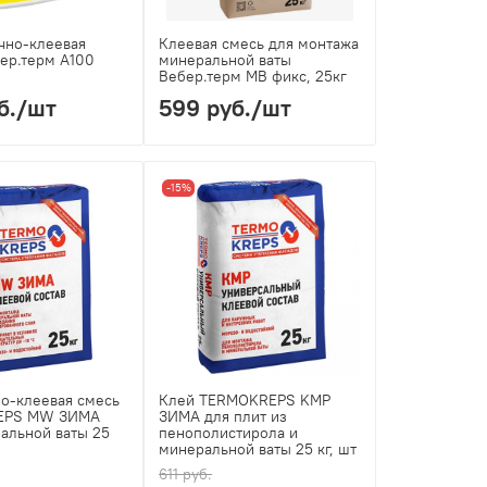
чно-клеевая
Клеевая смесь для монтажа
ер.терм А100
минеральной ваты
Вебер.терм МВ фикс, 25кг
б.
/шт
599 руб.
/шт
-15%
о-клеевая смесь
Клей TERMOKREPS KMP
EPS MW ЗИМА
ЗИМА для плит из
альной ваты 25
пенополистирола и
минеральной ваты 25 кг, шт
611 руб.