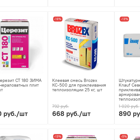
-16%
-13%
ерезит СТ 180 ЗИМА
Клеевая смесь Brozex
Штукатурн
нераловатных плит
КС-500 для приклеивания
Knauf Сев
шт
теплоизоляции 25 кг, шт
приклеива
армирова
теплоизол
792 руб.
1 020 руб.
0 руб.
/шт
668 руб.
/шт
890 ру
-13%
-5%