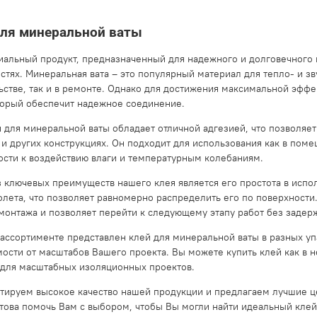
для минеральной ваты
иальный продукт, предназначенный для надежного и долговечного
стях. Минеральная вата – это популярный материал для тепло- и зв
ьстве, так и в ремонте. Однако для достижения максимальной эфф
торый обеспечит надежное соединение.
 для минеральной ваты обладает отличной адгезией, что позволяет
 и других конструкциях. Он подходит для использования как в поме
ости к воздействию влаги и температурным колебаниям.
 ключевых преимуществ нашего клея является его простота в испо
олета, что позволяет равномерно распределить его по поверхности.
монтажа и позволяет перейти к следующему этапу работ без задер
ассортименте представлен клей для минеральной ваты в разных уп
мости от масштабов Вашего проекта. Вы можете купить клей как в н
для масштабных изоляционных проектов.
тируем высокое качество нашей продукции и предлагаем лучшие 
отова помочь Вам с выбором, чтобы Вы могли найти идеальный клей