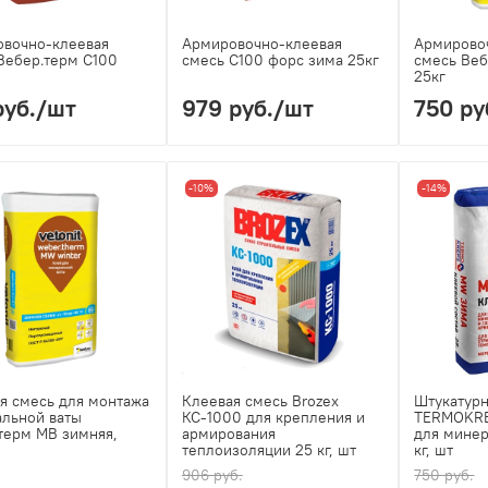
вочно-клеевая
Армировочно-клеевая
Армирово
Вебер.терм С100
смесь С100 форс зима 25кг
смесь Веб
25кг
руб.
/шт
979 руб.
/шт
750 ру
-10%
-14%
я смесь для монтажа
Клеевая смесь Brozex
Штукатурн
льной ваты
КС-1000 для крепления и
TERMOKR
терм МВ зимняя,
армирования
для минер
теплоизоляции 25 кг, шт
кг, шт
906 руб.
750 руб.