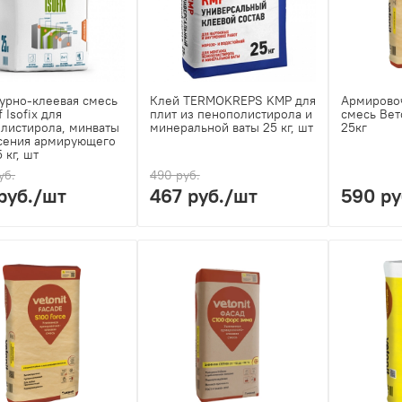
урно-клеевая смесь
Клей TERMOKREPS KMP для
Армирово
 Isofix для
плит из пенополистирола и
смесь Вет
листирола, минваты
минеральной ваты 25 кг, шт
25кг
сения армирующего
 кг, шт
уб.
490 руб.
руб.
/шт
467 руб.
/шт
590 ру