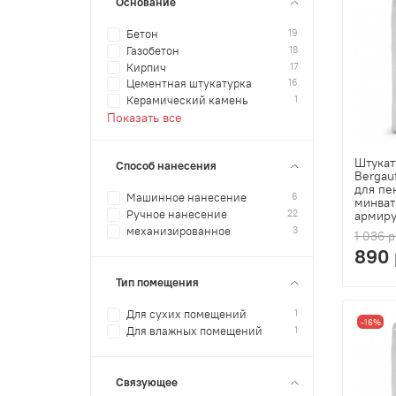
Основание
19
Бетон
18
Газобетон
17
Кирпич
16
Цементная штукатурка
1
Керамический камень
Показать все
Штукат
Способ нанесения
Bergau
для пе
6
Машинное нанесение
минват
22
Ручное нанесение
армиру
3
механизированное
1 036 р
890 
Тип помещения
1
Для сухих помещений
-16%
1
Для влажных помещений
Связующее