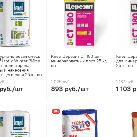
урно-клеевая смесь
Клей Церезит CT 180 для
Клей Цере
f Isofix Winter ЗИМА
минераловатных плит 25 кг,
для минер
нополистирола,
шт
25 кг, шт
ы и нанесения
ющего слоя 25 кг, шт
уб.
1 025 руб.
1 167 руб.
руб.
/шт
893 руб.
/шт
1 103 р
-5%