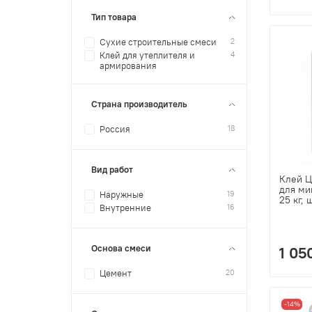
Тип товара
2
Сухие строительные смеси
4
Клей для утеплителя и
армирования
Страна производитель
18
Россия
Вид работ
Клей Ц
для ми
19
Наружные
25 кг, 
16
Внутренние
Основа смеси
1 05
20
Цемент
-14%