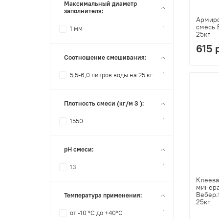
Максимальный диаметр
заполнителя:
Армиро
смесь 
1
1 мм
25кг
615 
Соотношение смешивания:
1
5,5-6,0 литров воды на 25 кг
Плотность смеси (кг/м 3 ):
1
1550
pH смеси:
1
13
Клеева
минера
Вебер.
Температура применения:
25кг
1
от -10 °C до +40°C