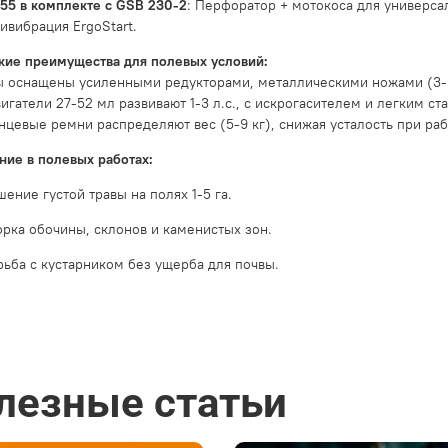
 55 в комплекте с GSB 230-2
: Перфоратор + мотокоса для универса
ивибрация ErgoStart.
кие преимущества для полевых условий:
 оснащены усиленными редукторами, металлическими ножами (3- и
вигатели 27-52 мл развивают 1-3 л.с., с искрогасителем и легким с
анцевые ремни распределяют вес (5-9 кг), снижая усталость при раб
ие в полевых работах:
ение густой травы на полях 1-5 га.
орка обочины, склонов и каменистых зон.
рьба с кустарником без ущерба для почвы.
лезные статьи