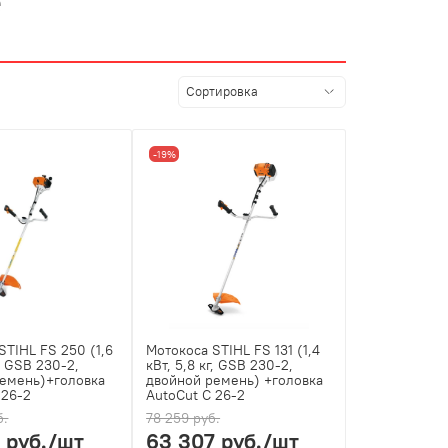
е
-19%
STIHL FS 250 (1,6
Мотокоса STIHL FS 131 (1,4
г, GSB 230-2,
кВт, 5,8 кг, GSB 230-2,
ремень)+головка
двойной ремень) +головка
 26-2
AutoCut С 26-2
б.
78 259 руб.
 руб.
/шт
63 307 руб.
/шт