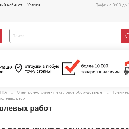
ный кабинет
Услуги
График с 9:00 до 
ТКА
Электроинструмент и силовое оборудование
Триммер
полевых работ
олевых работ