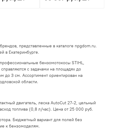
брендов, представленные в каталоге npgdom.ru.
ей в Екатеринбурге.
 профессиональные бензомотокосы STIHL,
и справляются с задачами на площадях до
ом до 3 см. Ассортимент ориентирован на
рдловской области.
вухтактный двигатель, леска AutoCut 27-2, цельный
асход топлива (0,8 л/час). Цена от 25 000 руб.
мотора. Бюджетный вариант для полей без
ние к бензомоделям.