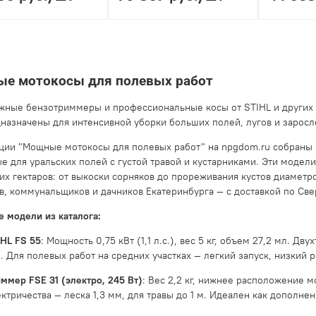
е мотокосы для полевых работ
жные бензотриммеры и профессиональные косы от STIHL и других 
назначены для интенсивной уборки больших полей, лугов и заросл
ции "Мощные мотокосы для полевых работ" на npgdom.ru собраны
е для уральских полей с густой травой и кустарниками. Эти модел
их гектаров: от выкоски сорняков до прореживания кустов диаметр
, коммунальщиков и дачников Екатеринбурга — с доставкой по Све
 модели из каталога:
IHL FS 55
: Мощность 0,75 кВт (1,1 л.с.), вес 5 кг, объем 27,2 мл. Д
. Для полевых работ на средних участках — легкий запуск, низкий р
ммер FSE 31 (электро, 245 Вт)
: Вес 2,2 кг, нижнее расположение 
ектричества — леска 1,3 мм, для травы до 1 м. Идеален как дополне