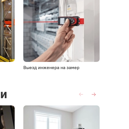
Выезд инженера на замер
Комплект
ии