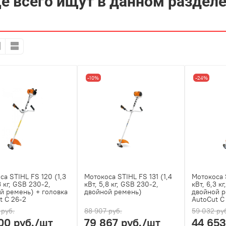
е всего ищут в данном раздел
-10%
-24%
са STIHL FS 120 (1,3
Мотокоса STIHL FS 131 (1,4
Мотокоса 
3 кг, GSB 230-2,
кВт, 5,8 кг, GSB 230-2,
кВт, 6,3 к
й ремень) + головка
двойной ремень)
двойной 
t С 26-2
AutoCut С
 руб.
88 907 руб.
59 032 ру
00 руб.
/шт
79 867 руб.
/шт
44 653