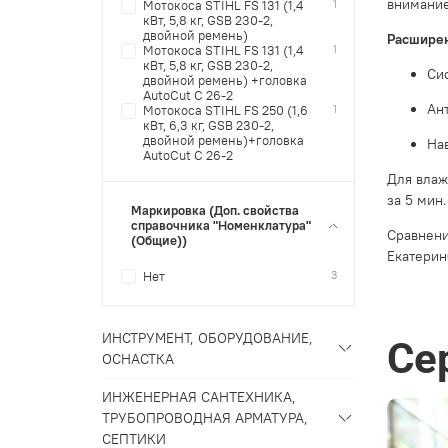
внимание
1
Мотокоса STIHL FS 131 (1,4
кВт, 5,8 кг, GSB 230-2,
двойной ремень)
Расшире
1
Мотокоса STIHL FS 131 (1,4
кВт, 5,8 кг, GSB 230-2,
Сис
двойной ремень) +головка
AutoCut С 26-2
Ан
1
Мотокоса STIHL FS 250 (1,6
кВт, 6,3 кг, GSB 230-2,
двойной ремень)+головка
На
AutoCut С 26-2
Для влаж
за 5 мин.
Маркировка (Доп. свойства
справочника "Номенклатура"
Сравнени
(Общие))
Екатерин
3
Нет
ИНСТРУМЕНТ, ОБОРУДОВАНИЕ,
Се
ОСНАСТКА
ИНЖЕНЕРНАЯ САНТЕХНИКА,
ТРУБОПРОВОДНАЯ АРМАТУРА,
СЕПТИКИ