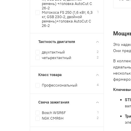
ремень) +головка AutoCut С
26-2
1
Мотокоса FS 250 (1,6 кВт, 6,3
кг, GSB 230-2, двойной
ремень)+головка AutoCut С
26-2
Мощны
Тактность двигателя
Это наде
Они пред
2
двухтактный
2
четырехтактный
В коллек
идеальны
нескольк
Класс товара
фермеров
4
Профессиональный
Ключевые
ST
Свеча зажигания
вал
1
Bosch WSR6F
Три
2
NGK CMR6H
эл