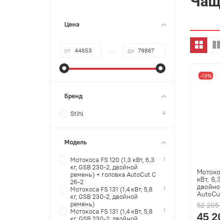
Чащ
Цена
—
от
до
-13%
Бренд
4
Stihl
Модель
1
Мотокоса FS 120 (1,3 кВт, 6,3
кг, GSB 230-2, двойной
Мотоко
ремень) + головка AutoCut С
кВт, 6,
26-2
двойно
1
Мотокоса FS 131 (1,4 кВт, 5,8
AutoCu
кг, GSB 230-2, двойной
ремень)
52 205
1
Мотокоса FS 131 (1,4 кВт, 5,8
45 2
кг, GSB 230-2, двойной