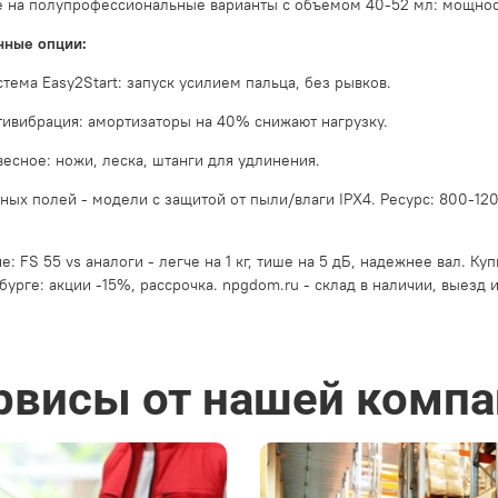
 на полупрофессиональные варианты с объемом 40-52 мл: мощность 
нные опции:
тема Easy2Start: запуск усилием пальца, без рывков.
тивибрация: амортизаторы на 40% снижают нагрузку.
весное: ножи, леска, штанги для удлинения.
ных полей - модели с защитой от пыли/влаги IPX4. Ресурс: 800-12
е: FS 55 vs аналоги - легче на 1 кг, тише на 5 дБ, надежнее вал. 
бурге: акции -15%, рассрочка. npgdom.ru - склад в наличии, выезд 
рвисы от нашей компа