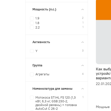
Мощность (л.с.)
2
1.9
1
1.8
1
2.2
Активность
3
Y
Группа
Как выб
устройс
4
Агрегаты
вариант
22.01.20
Номенклатура для замены
1
Мотокоса STIHL FS 120 (1,3
кВт, 6,3 кг, GSB 230-2,
двойной ремень) + головка
Мощные м
AutoCut С 26-2