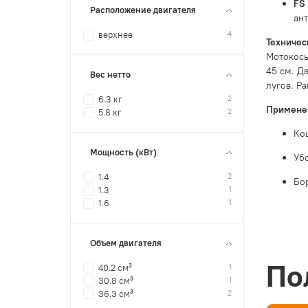
FS
Расположение двигателя
ант
4
верхнее
Техничес
Мотокосы
45 см. Д
Вес нетто
лугов. Р
2
6.3 кг
Применен
2
5.8 кг
Кош
Мощность (кВт)
Уб
2
1.4
Бо
1
1.3
1
1.6
Объем двигателя
По
1
40.2 см³
1
30.8 см³
2
36.3 см³