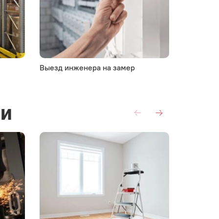
Выезд инженера на замер
Комплект
ии