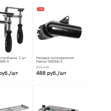
-19%
струбцина, 2 шт
Насадка пылеудаления
4385-5
Makita 193068-4
604 руб.
руб.
/шт
488 руб.
/шт