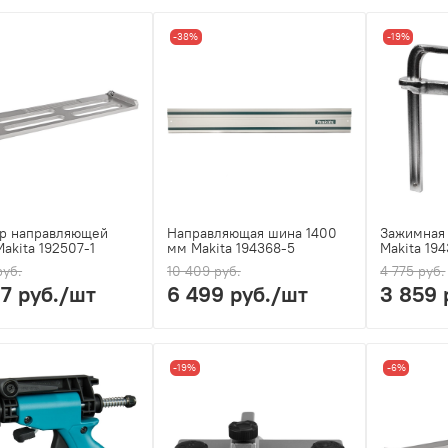
-38%
-19%
р направляющей
Направляющая шина 1400
Зажимная 
akita 192507-1
мм Makita 194368-5
Makita 19
руб.
10 409 руб.
4 775 руб.
37 руб.
/шт
6 499 руб.
/шт
3 859 
-19%
-6%