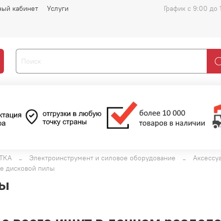
ный кабинет
Услуги
График с 9:00 до 
ТКА
Электроинструмент и силовое оборудование
Аксессу
е дисковой пилы
лы