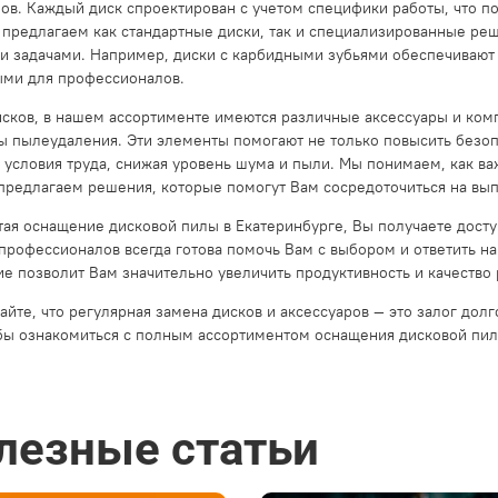
ов. Каждый диск спроектирован с учетом специфики работы, что по
 предлагаем как стандартные диски, так и специализированные ре
 задачами. Например, диски с карбидными зубьями обеспечивают д
ми для профессионалов.
сков, в нашем ассортименте имеются различные аксессуары и ком
ы пылеудаления. Эти элементы помогают не только повысить безопа
 условия труда, снижая уровень шума и пыли. Мы понимаем, как ва
предлагаем решения, которые помогут Вам сосредоточиться на вып
ая оснащение дисковой пилы в Екатеринбурге, Вы получаете дост
профессионалов всегда готова помочь Вам с выбором и ответить на
е позволит Вам значительно увеличить продуктивность и качество 
айте, что регулярная замена дисков и аксессуаров — это залог до
обы ознакомиться с полным ассортиментом оснащения дисковой пил
лезные статьи