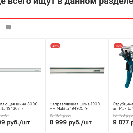
е всего ищут в данном раздел
-42%
-16%
вляющая шина 3000
Направляющая шина 1900
Струбцина
ita 194367-7
мм Makita 194925-9
шт Makita
 руб.
15 484 руб.
10 783 руб
99 руб.
/шт
8 999 руб.
/шт
9 077 