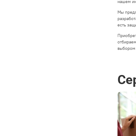
нашем ин
Мы предл
разработ
есть защ
Приобрет
отбираем
выбором 
Се