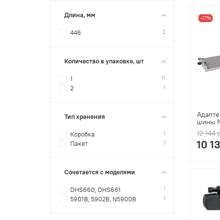
Длина, мм
-17%
2
446
Количество в упаковке, шт
11
1
1
2
Адапте
Тип хранения
шины M
12 144 
1
Коробка
10 1
1
Пакет
Сочетается с моделями
1
DHS660, DHS661
1
5901B, 5902B, N5900B