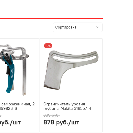
е
-6%
 самозажимная, 2
Ограничитель уровня
 199826-6
глубины Makita 316557-4
.
939 руб.
руб.
/шт
878 руб.
/шт