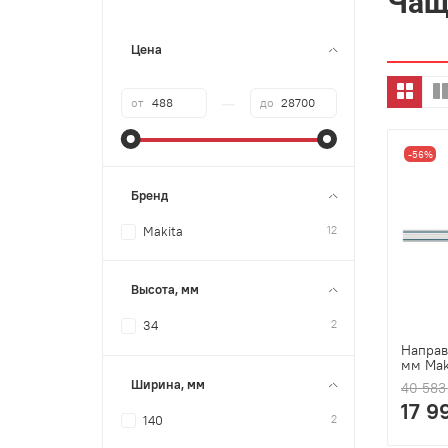
Чащ
Цена
—
от
до
-56%
Бренд
12
Makita
Высота, мм
2
34
Напра
мм Mak
Ширина, мм
40 583
17 9
2
140