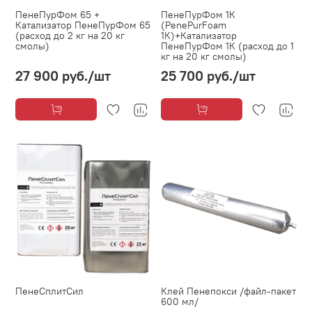
ПенеПурФом 65 +
ПенеПурФом 1К
Катализатор ПенеПурФом 65
(PenePurFoam
(расход до 2 кг на 20 кг
1К)+Катализатор
смолы)
ПенеПурФом 1К (расход до 1
кг на 20 кг смолы)
27 900 руб.
/шт
25 700 руб.
/шт
ПенеСплитСил
Клей Пенепокси /файл-пакет
600 мл/