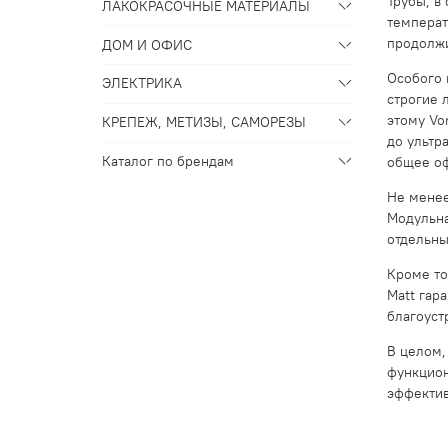
Трубы, в
ЛАКОКРАСОЧНЫЕ МАТЕРИАЛЫ
температ
продолжи
ДОМ И ОФИС
Особого 
ЭЛЕКТРИКА
строгие 
этому Vo
КРЕПЕЖ, МЕТИЗЫ, САМОРЕЗЫ
до ультр
Каталог по брендам
общее о
Не менее
Модульна
отдельны
Кроме то
Matt гар
благоуст
В целом,
функцион
эффектив