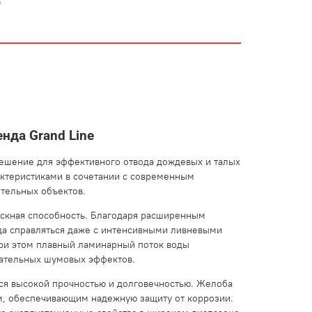
е
нда Grand Line
решение для эффективного отвода дождевых и талых
актеристиками в сочетании с современным
тельных объектов.
ускная способность. Благодаря расширенным
да справляться даже с интенсивными ливневыми
При этом плавный ламинарный поток воды
лательных шумовых эффектов.
тся высокой прочностью и долговечностью. Желоба
м, обеспечивающим надежную защиту от коррозии.