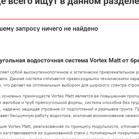
е всего ищут в данном раздел
шему запросу ничего не найдено
гольная водосточная система Vortex Matt от бре
ляет собой высокотехнологичное и эстетически привлекательное 
овли. Данная система отличается превосходными техническими хар
, что делает ее оптимальным выбором для широкого спектра строи
 основных преимуществ Vortex Matt является ее повышенная проп
 желобов и труб прямоугольной формы, система способна без тру
, надежно защищая строение от подтоплений и размывов грунта. 
вает бесшумную работу водостока, исключая возникновение неже
ция Vortex Matt, реализованная по принципу модульности, отличае
и изготавливаются из оцинкованной стали с полимерным покрытие