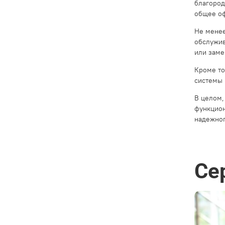
благород
общее о
Не менее
обслужив
или заме
Кроме то
системы 
В целом,
функцион
надежног
Се