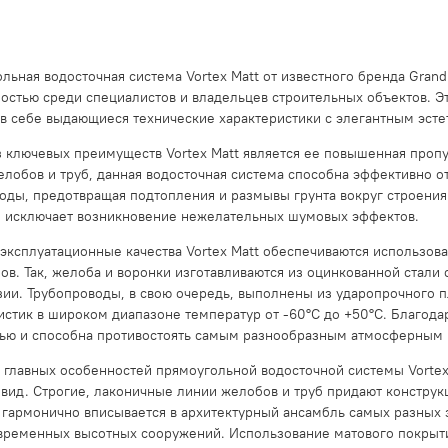
льная водосточная система Vortex Matt от известного бренда Gran
остью среди специалистов и владельцев строительных объектов. Э
 в себе выдающиеся технические характеристики с элегантным эст
 ключевых преимуществ Vortex Matt является ее повышенная пропу
лобов и труб, данная водосточная система способна эффективно 
воды, предотвращая подтопления и размывы грунта вокруг строени
 исключает возникновение нежелательных шумовых эффектов.
эксплуатационные качества Vortex Matt обеспечиваются использов
ов. Так, желоба и воронки изготавливаются из оцинкованной ста
зии. Трубопроводы, в свою очередь, выполнены из ударопрочного 
истик в широком диапазоне температур от -60°С до +50°С. Благода
ью и способна противостоять самым разнообразным атмосферным 
 главных особенностей прямоугольной водосточной системы Vortex
вид. Строгие, лаконичные линии желобов и труб придают конструкц
 гармонично вписывается в архитектурный ансамбль самых разных з
временных высотных сооружений. Использование матового покрыти