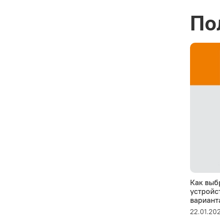
По
Как выб
устройс
вариант
22.01.20