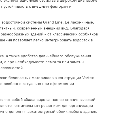
го эксплуатационные свойства в широком диапазоне
ет устойчивость к внешним факторам и
 водосточной системы Grand Line. Ее лаконичные,
гантный, современный внешний вид. Благодаря
 разнообразных зданий - от классических особняков
шения позволяет легко интегрировать водосток в
жа, а также удобство дальнейшего обслуживания.
ки, а при необходимости ремонта или замены
 сложностей.
ески безопасных материалов в конструкции Vortex
Это особенно актуально при оформлении
тавляет собой сбалансированное сочетание высокой
 является оптимальным решением для организации
ично дополняя архитектурный облик любого здания.