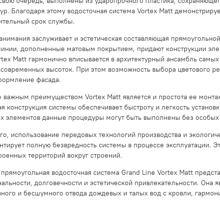
 свою очередь, выполнены из ударопрочного пластика, сохраняюще
ур. Благодаря этому водосточная система Vortex Matt демонстриру
тельный срок службы.
внимания заслуживает и эстетическая составляющая прямоугольной
линии, дополненные матовым покрытием, придают конструкции эле
rtex Matt гармонично вписывается в архитектурный ансамбль самых
асовременных высоток. При этом возможность выбора цветового ре
формление фасада.
 важным преимуществом Vortex Matt является и простота ее монта
я конструкция системы обеспечивает быстроту и легкость установ
х элементов данные процедуры могут быть выполнены без особых
го, использование передовых технологий производства и экологич
антирует полную безвредность системы в процессе эксплуатации. 
роенных территорий вокруг строений.
 прямоугольная водосточная система Grand Line Vortex Matt предс
альности, долговечности и эстетической привлекательности. Она
ного и бесшумного отвода дождевых и талых вод с кровли, гармон