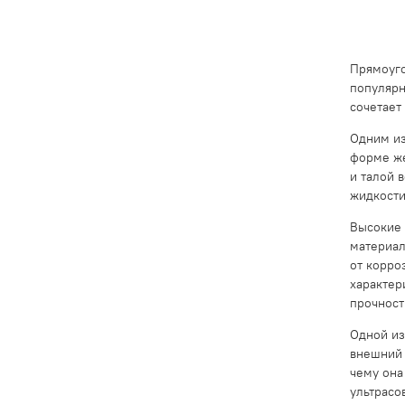
Прямоуго
популярн
сочетает
Одним из
форме же
и талой 
жидкости
Высокие 
материал
от корро
характер
прочност
Одной из
внешний 
чему она
ультрасо