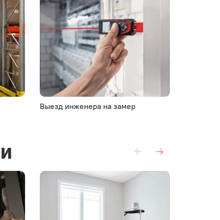
Выезд инженера на замер
Комплект
ии