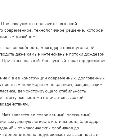
d Line заслуженно пользуется высокой
то современное, технологичное решение, которое
етичным дизайном.
скная способность. Благодаря прямоугольной
отводить даже самые интенсивные потоки дождевой
я. При этом плавный, бесшумный характер движения
анием в ее конструкции современных, долговечных
ли с прочным полимерным покрытием, защищающим
пластика, демонстрирующего стабильность
ря этому вся система отличается высокой
воздействиям.
 Matt является ее современный, элегантный
ии визуальную легкость и стильность, благодаря
даний - от классических особняков до
я дополнительно подчеркивает изысканность и