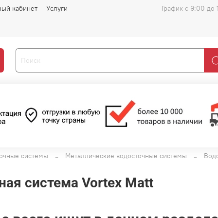
ный кабинет
Услуги
График с 9:00 до 
очные системы
Металлические водосточные системы
Вод
ая система Vortex Matt