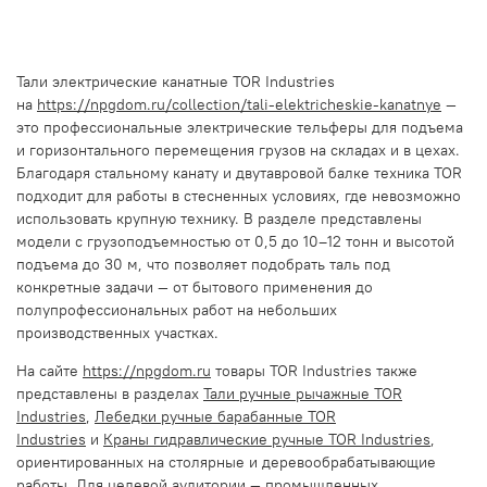
Тали электрические канатные TOR Industries
на
https://npgdom.ru/collection/tali-elektricheskie-kanatnye
—
это профессиональные электрические тельферы для подъема
и горизонтального перемещения грузов на складах и в цехах.
Благодаря стальному канату и двутавровой балке техника TOR
подходит для работы в стесненных условиях, где невозможно
использовать крупную технику. В разделе представлены
модели с грузоподъемностью от 0,5 до 10–12 тонн и высотой
подъема до 30 м, что позволяет подобрать таль под
конкретные задачи — от бытового применения до
полупрофессиональных работ на небольших
производственных участках.
На сайте
https://npgdom.ru
товары TOR Industries также
представлены в разделах
Тали ручные рычажные TOR
Industries
,
Лебедки ручные барабанные TOR
Industries
и
Краны гидравлические ручные TOR Industries
,
ориентированных на столярные и деревообрабатывающие
работы. Для целевой аудитории — промышленных