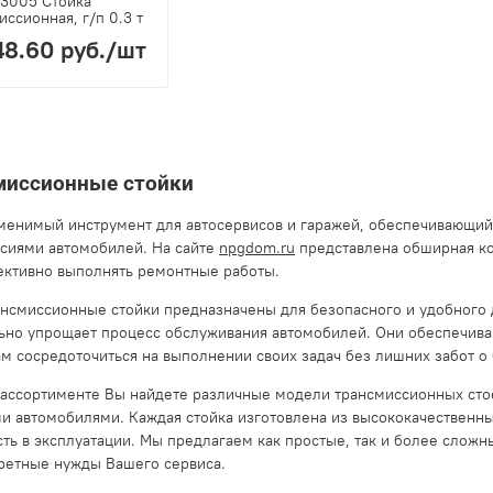
3005 Стойка
иссионная, г/п 0.3 т
48.60 руб.
/шт
миссионные стойки
менимый инструмент для автосервисов и гаражей, обеспечивающий
сиями автомобилей. На сайте
npgdom.ru
представлена обширная ко
ктивно выполнять ремонтные работы.
нсмиссионные стойки предназначены для безопасного и удобного д
ьно упрощает процесс обслуживания автомобилей. Они обеспечива
м сосредоточиться на выполнении своих задач без лишних забот о 
ассортименте Вы найдете различные модели трансмиссионных стое
и автомобилями. Каждая стойка изготовлена из высококачественных
ть в эксплуатации. Мы предлагаем как простые, так и более сложн
ретные нужды Вашего сервиса.