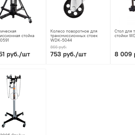
лическая
Колесо поворотное для
Стол для 
иссионная стойка
трансмиссионных стоек
стойки W
0591
WDK-5044
866 руб.
51 руб.
/шт
753 руб.
/шт
8 009 