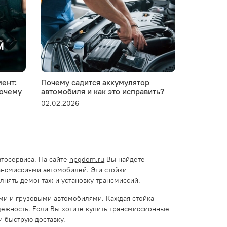
ент:
Почему садится аккумулятор
Устанавли
почему
автомобиля и как это исправить?
пластико
02.02.2026
28.01.2026
тосервиса. На сайте
npgdom.ru
Вы найдете
ансмиссиями автомобилей. Эти стойки
нять демонтаж и установку трансмиссий.
ми и грузовыми автомобилями. Каждая стойка
адежность. Если Вы хотите купить трансмиссионные
и быструю доставку.