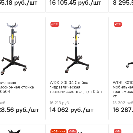
55.18 руб.
/шт
16 105.45 руб.
/шт
8 295.
-13%
-11%
лическая
WDK-80504 Стойка
WDK-8010
иссионная стойка
гидравлическая
мобильна
0504
трансмиссионная, г/п 0.5 т
трансмисс
кг
руб.
16 215 руб.
18 303 руб
28.56 руб.
/шт
14 062 руб.
/шт
16 287
НОВИНКА
-16%
-9%