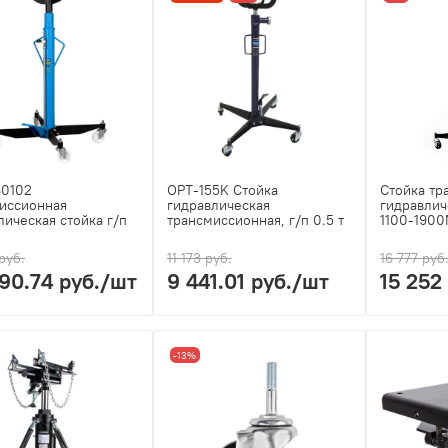
60102
OPT-155K Стойка
Стойка тр
иссионная
гидравлическая
гидравлич
лическая стойка г/п
трансмиссионная, г/п 0.5 т
1100-1900
руб.
11 173 руб.
16 777 руб
90.74 руб.
/шт
9 441.01 руб.
/шт
15 252
-13%