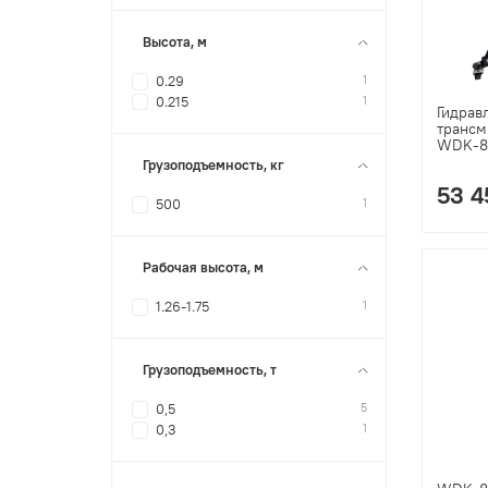
Высота, м
1
0.29
1
0.215
Гидрав
трансм
WDK-8
Грузоподъемность, кг
53 4
1
500
Рабочая высота, м
1
1.26-1.75
Грузоподъемность, т
5
0,5
1
0,3