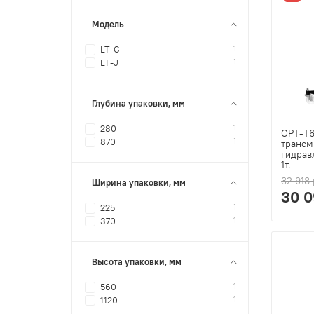
Модель
1
LT-C
1
LT-J
Глубина упаковки, мм
1
280
OPT-T
1
870
трансм
гидрав
1т.
32 918 
Ширина упаковки, мм
30 0
1
225
1
370
Высота упаковки, мм
1
560
1
1120