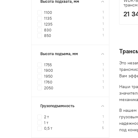
WDK-8
Высота подхвата, мм
трансм
21 3
1
1100
1
1135
1
1235
1
830
1
850
Транс
Высота подъема, мм
Это неза
1
1755
трансмис
1
1900
Вам эффе
1
1950
1
1760
Наши тра
1
2050
значител
механика
Грузоподъемность
В нашем 
грузовым
1
2 т
1
1 т
надежнос
5
0,5 т
под конк