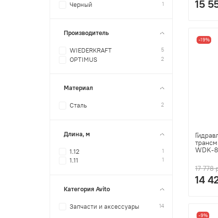
15 5
1
Черный
Производитель
-19%
5
WIEDERKRAFT
2
OPTIMUS
Материал
2
Сталь
Длина, м
Гидрав
трансм
WDK-8
1
1.12
1
1.11
17 778 
14 4
Категория Avito
14
Запчасти и аксессуары
-9%