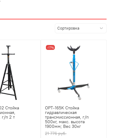
е
-17%
2 Стойка
OPT-165K Стойка
ионная,
гидравлическая
 г/п 2 т
трансмиссионная, г/п
500кг, макс. высота
1900мм; Вес 30кг
21 776 руб.