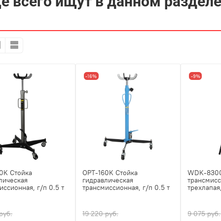
е всего ищут в данном раздел
-16%
-9%
0K Стойка
OPT-160K Стойка
WDK-8300
лическая
гидравлическая
трансмисс
иссионная, г/п 0.5 т
трансмиссионная, г/п 0.5 т
трехлапая,
руб.
19 220 руб.
9 075 руб.