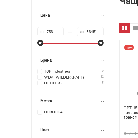
Чащ
Цена
—
от
до
-15%
Бренд
2
TOR Industries
13
WDK (WIEDERKRAFT)
5
OPTIMUS
Метка
OPT-15
1
НОВИНКА
гидрав
трансм
Цвет
18 254 