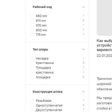
Рабочий ход
1
880 мм
2
815 мм
1
970 мм
1
800 мм
1
775 мм
Как выб
устройс
вариант
Тип опоры
22.01.20
1
Насадка
4
Крестовина
1
Площадка
1
крестовина
2
площадка
Трансмис
широкий 
обеспечи
Конструкция штока
Мы предл
1
Резьбовая
изготовл
4
Одноступенчатая
стойки в
1
Двухступенчатая