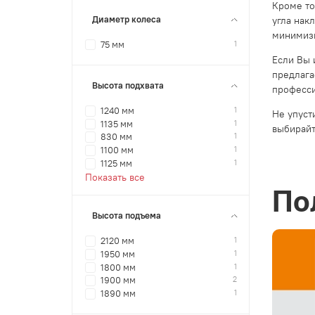
Кроме то
Диаметр колеса
угла нак
минимизи
1
75 мм
Если Вы 
предлага
Высота подхвата
професси
1
1240 мм
Не упуст
1
1135 мм
выбирайт
1
830 мм
1
1100 мм
1
1125 мм
Показать все
По
Высота подъема
1
2120 мм
1
1950 мм
1
1800 мм
2
1900 мм
1
1890 мм