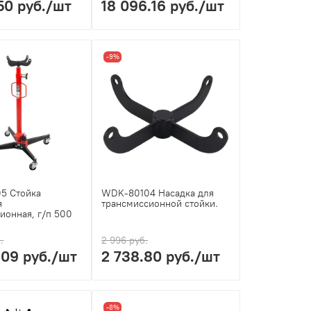
50 руб.
/шт
18 096.16 руб.
/шт
-9%
5 Стойка
WDK-80104 Насадка для
я
трансмиссионной стойки.
ионная, г/п 500
.
2 996 руб.
.09 руб.
/шт
2 738.80 руб.
/шт
-8%