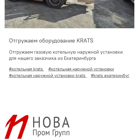
Отгружаем оборудование KRATS
Отгружаем газовую котельную наружной установки
для нашего заказчика из Екатеринбурга
#котельная krats
#котельная наружной установки
#котельная наружной установки krats
#krats екатеринбуг