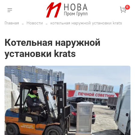
0
Главная
Новости
котельная наружной установки krats
котельная наружной
установки krats