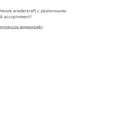
ления wiederkraft с различными
й ассортимент!
омпрессор видеркрафт