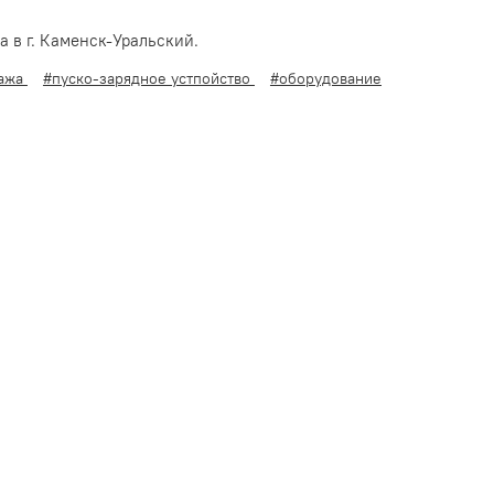
 в г. Каменск-Уральский.
ража
#пуско-зарядное устпойство
#оборудование