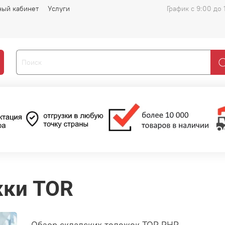
ный кабинет
Услуги
График с 9:00 до 
жки TOR